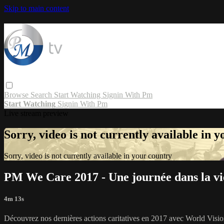
Skip to main content
Browse
Search
Start Watching
Signin With Pm
Start Watching
Signin With Pm
Live stream preview
Sorry, video is not currently available in 
Sorry, video is not currently available in your country
PM We Care 2017 - Une journée dans la vi
4m 13s
Découvrez nos dernières actions caritatives en 2017 avec World Vision