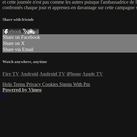
et cette journée n'est pas comme les autres puisque l'ambassadrice de l
confrontés chaque jour et apprenez-en davantage sur cette campagne spé
Share with friends
Facebook
X
Email
Share on Facebook
Share on X
Share via Email
Watch anywhere, anytime
Fire TV
Android
Android TV
iPhone
Apple TV
Help
Terms
Privacy
Cookies
Signin With Pm
Powered by Vimeo
×