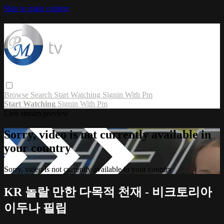
Skip to main content
Browse
Search
Start Watching
Signin With Pm
Start Watching
Signin With Pm
Live stream preview
Sorry, video is not currently available in
your country
Sorry, video is not currently available in your country
KR 놀랄 만한 다목적 천재 - 비크토리아
이두나 필립