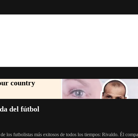
your country
da del fútbol
e los futbolistas más exitosos de todos los tiempos: Rivaldo. Él compar