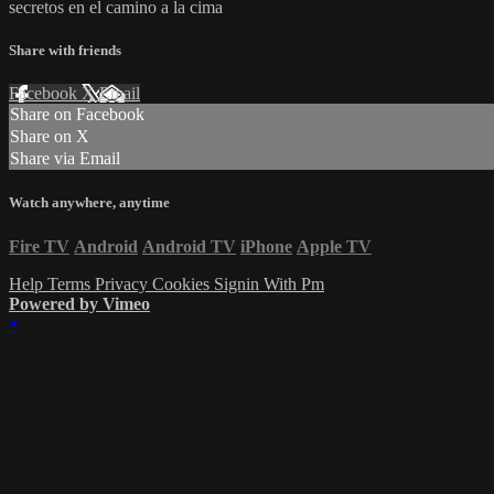
secretos en el camino a la cima
Share with friends
Facebook
X
Email
Share on Facebook
Share on X
Share via Email
Watch anywhere, anytime
Fire TV
Android
Android TV
iPhone
Apple TV
Help
Terms
Privacy
Cookies
Signin With Pm
Powered by Vimeo
×