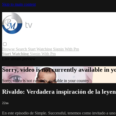
Skip to main content
Browse
Search
Start Watching
Signin With Pm
Start Watching
Signin With Pm
Live stream preview
Sorry, video is not currently available in 
Sorry, video is not currently available in your country
Rivaldo: Verdadera inspiración de la leyen
22m
En este episodio de Simple. Successful, tenemos como invitado a uno d