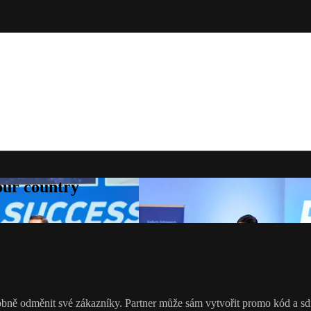
your country
ě odměnit své zákazníky. Partner může sám vytvořit promo kód a sdíl