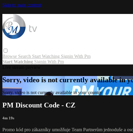
Skip to main content
Browse
Search
Start Watching
Signin With Pm
Start Watching
Signin With Pm
Live stream preview
Sorry, video is not currently available in 
Sorry, video is not currently available in your country
PM Discount Code - CZ
4m 19s
Promo kód pro zákazníky umožňuje Team Partnerům jednoduše a osobn