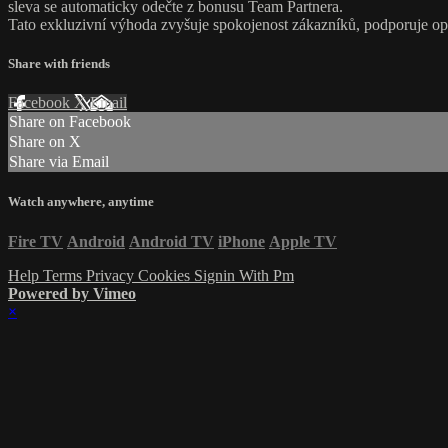
sleva se automaticky odečte z bonusu Team Partnera.
Tato exkluzivní výhoda zvyšuje spokojenost zákazníků, podporuje o
Share with friends
Facebook
X
Email
Share on Facebook
Share on X
Share via Email
Watch anywhere, anytime
Fire TV
Android
Android TV
iPhone
Apple TV
Help
Terms
Privacy
Cookies
Signin With Pm
Powered by Vimeo
×