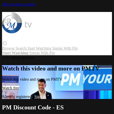
Skip to main content
Browse
Search
Start Watching
Signin With Pm
Start Watching
Signin With Pm
Live stream preview
Watch this video and more on PMTV
Watch this video and more on PMTV
Watch free
Already registered?
Sign in
PM Discount Code - ES