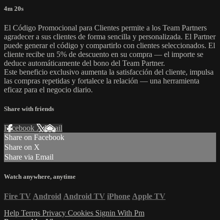
4m 20s
El Código Promocional para Clientes permite a los Team Partners
agradecer a sus clientes de forma sencilla y personalizada. El Partner
puede generar el código y compartirlo con clientes seleccionados. El
cliente recibe un 5% de descuento en su compra — el importe se
deduce automáticamente del bono del Team Partner.
Este beneficio exclusivo aumenta la satisfacción del cliente, impulsa
las compras repetidas y fortalece la relación — una herramienta
eficaz para el negocio diario.
Share with friends
Facebook
X
Email
Share on Facebook
Share on X
Share via Email
Watch anywhere, anytime
Fire TV
Android
Android TV
iPhone
Apple TV
Help
Terms
Privacy
Cookies
Signin With Pm