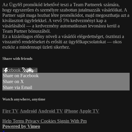
Az Ügyfél promókód lehetővé teszi a Team Partnerek számára,
hogy egyszerűen és személyre szabottan jutalmazzák vásárlóikat. A
Partner saját maga hozhat létre promókódot, majd megoszthatja azt a
kiválasztott ügyfelekkel. A vevő 5% kedvezményt kap a
vásárlásából — a kedvezmény automatikusan levonásra kerül a
Team Partner bónuszából.
Ez a kizárólagos előny növeli a vásárlói elégedettséget, ösztönzi a
visszatérő rendeléseket és erősíti az ügyfélkapcsolatokat — okos
eszköz a mindennapi üzleti sikerhez.
Share with friends
Facebook
X
Email
Share on Facebook
Share on X
Share via Email
Watch anywhere, anytime
Fire TV
Android
Android TV
iPhone
Apple TV
Help
Terms
Privacy
Cookies
Signin With Pm
Powered by Vimeo
×