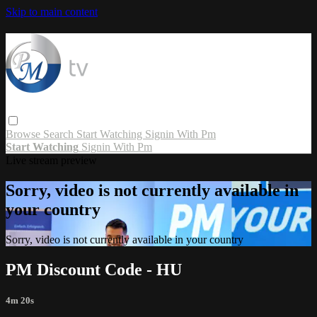
Skip to main content
Browse
Search
Start Watching
Signin With Pm
Start Watching
Signin With Pm
Live stream preview
Sorry, video is not currently available in
your country
Sorry, video is not currently available in your country
PM Discount Code - HU
4m 20s