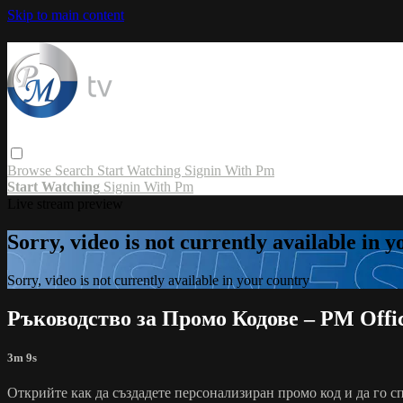
Skip to main content
Browse
Search
Start Watching
Signin With Pm
Start Watching
Signin With Pm
Live stream preview
Sorry, video is not currently available in 
Sorry, video is not currently available in your country
Ръководство за Промо Кодове – PM Offi
3m 9s
Открийте как да създадете персонализиран промо код и да го сп