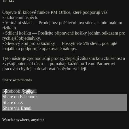
1m 14s
Objevte tři klíčové funkce PM-Office, které podporují váš
každodenní úspěch:
• Virtuální sklad — Prodej bez počáteční investice a s minimálním
rizikem.
• Sdílení košíku — Posílejte připravené košíky jedním odkazem pro
rychlejší objednávky.
• Slevový kód pro zákazníky — Poskytněte 5% slevu, posilujte
loajalitu a podporujte opakované nákupy.
Tyto nástroje zjednodušují prodej, zlepšují zákaznickou zkušenost a
zvyšují potenciál růstu — pomáhají každému Team Partnerovi
pracovat chytřeji a dosahovat úspěchu rychleji.
Share with friends
Facebook
X
Email
Share on Facebook
Share on X
Share via Email
Watch anywhere, anytime