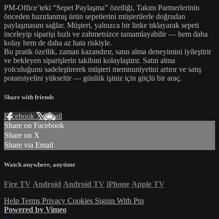
PM-Office’teki “Sepet Paylaşma” özelliği, Takım Partnerlerinin
önceden hazırlanmış ürün sepetlerini müşterilerle doğrudan
paylaşmasını sağlar. Müşteri, yalnızca bir linke tıklayarak sepeti
inceleyip siparişi hızlı ve zahmetsizce tamamlayabilir — hem daha
kolay hem de daha az hata riskiyle.
Bu pratik özellik, zaman kazandırır, satın alma deneyimini iyileştirir
ve bekleyen siparişlerin takibini kolaylaştırır. Satın alma
yolculuğunu sadeleştirerek müşteri memnuniyetini artırır ve satış
potansiyelini yükseltir — günlük işiniz için güçlü bir araç.
Share with friends
Facebook
X
Email
Share on Facebook
Share on X
Share via Email
Watch anywhere, anytime
Fire TV
Android
Android TV
iPhone
Apple TV
Help
Terms
Privacy
Cookies
Signin With Pm
Powered by Vimeo
×