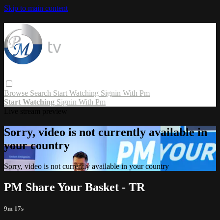
Skip to main content
Browse
Search
Start Watching
Signin With Pm
Start Watching
Signin With Pm
Live stream preview
Sorry, video is not currently available in
your country
Sorry, video is not currently available in your country
PM Share Your Basket - TR
9m 17s