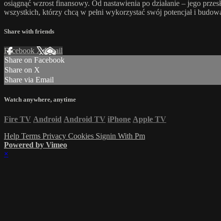
osiągnąć wzrost finansowy. Od nastawienia po działanie – jego przes
wszystkich, którzy chcą w pełni wykorzystać swój potencjał i budowa
Share with friends
Facebook
X
Email
Share on Facebook
Share on X
Share via Email
Watch anywhere, anytime
Fire TV
Android
Android TV
iPhone
Apple TV
Help
Terms
Privacy
Cookies
Signin With Pm
Powered by Vimeo
×