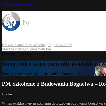
Skip to main content
Browse
Search
Start Watching
Signin With Pm
Start Watching
Signin With Pm
Live stream preview
Sorry, video is not currently available in 
Sorry, video is not currently available in your country
PM Szkolenie z Budowania Bogactwa – Ro
1h 20m
W tym ekskluzywnym szkoleniu dotyczącym budowania bogactwa założy