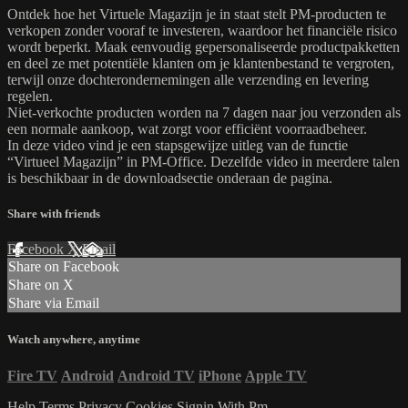
Ontdek hoe het Virtuele Magazijn je in staat stelt PM-producten te
verkopen zonder vooraf te investeren, waardoor het financiële risico
wordt beperkt. Maak eenvoudig gepersonaliseerde productpakketten
en deel ze met potentiële klanten om je klantenbestand te vergroten,
terwijl onze dochterondernemingen alle verzending en levering
regelen.
Niet-verkochte producten worden na 7 dagen naar jou verzonden als
een normale aankoop, wat zorgt voor efficiënt voorraadbeheer.
In deze video vind je een stapsgewijze uitleg van de functie
“Virtueel Magazijn” in PM-Office. Dezelfde video in meerdere talen
is beschikbaar in de downloadsectie onderaan de pagina.
Share with friends
Facebook
X
Email
Share on Facebook
Share on X
Share via Email
Watch anywhere, anytime
Fire TV
Android
Android TV
iPhone
Apple TV
Help
Terms
Privacy
Cookies
Signin With Pm