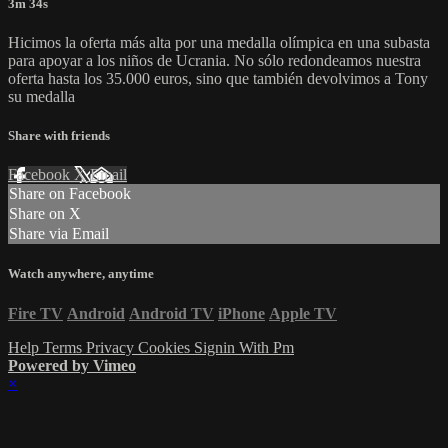
3m 34s
Hicimos la oferta más alta por una medalla olímpica en una subasta
para apoyar a los niños de Ucrania. No sólo redondeamos nuestra
oferta hasta los 35.000 euros, sino que también devolvimos a Tony
su medalla
Share with friends
Facebook
X
Email
Share on Facebook
Share on X
Share via Email
Watch anywhere, anytime
Fire TV
Android
Android TV
iPhone
Apple TV
Help
Terms
Privacy
Cookies
Signin With Pm
Powered by Vimeo
×