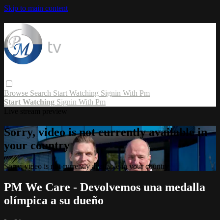
Skip to main content
Browse
Search
Start Watching
Signin With Pm
Start Watching
Signin With Pm
Live stream preview
Sorry, video is not currently available in
your country
Sorry, video is not currently available in your country
PM We Care - Devolvemos una medalla
olímpica a su dueño