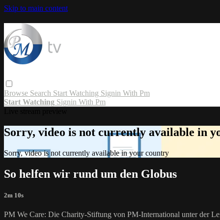
Skip to main content
Browse
Search
Start Watching
Signin With Pm
Start Watching
Signin With Pm
Live stream preview
Sorry, video is not currently available in 
Sorry, video is not currently available in your country
So helfen wir rund um den Globus
2m 10s
PM We Care: Die Charity-Stiftung von PM-International unter der Leit