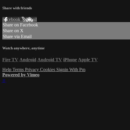
Share with friends
Facebook
X
Email
Share on Facebook
Share on X
Share via Email
Watch anywhere, anytime
Fire TV
Android
Android TV
iPhone
Apple TV
Help
Terms
Privacy
Cookies
Signin With Pm
Powered by Vimeo
×