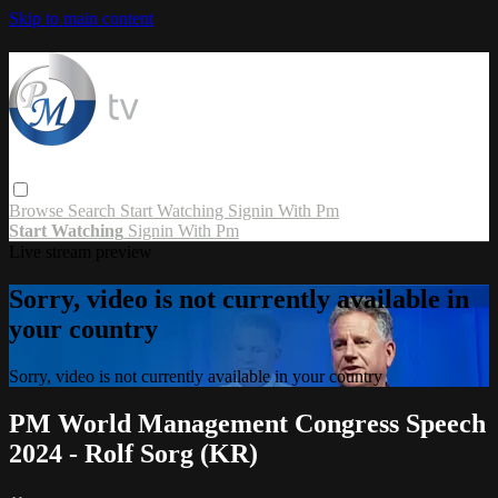
Skip to main content
Browse
Search
Start Watching
Signin With Pm
Start Watching
Signin With Pm
Live stream preview
Sorry, video is not currently available in
your country
Sorry, video is not currently available in your country
PM World Management Congress Speech
2024 - Rolf Sorg (KR)