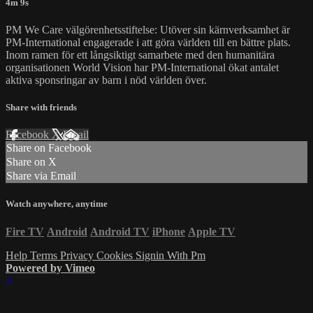
4m 9s
PM We Care välgörenhetsstiftelse: Utöver sin kärnverksamhet är
PM-International engagerade i att göra världen till en bättre plats.
Inom ramen för ett långsiktigt samarbete med den humanitära
organisationen World Vision har PM-International ökat antalet
aktiva sponsringar av barn i nöd världen över.
Share with friends
Facebook
X
Email
Share on Facebook
Share on X
Share via Email
Watch anywhere, anytime
Fire TV
Android
Android TV
iPhone
Apple TV
Help
Terms
Privacy
Cookies
Signin With Pm
Powered by Vimeo
×