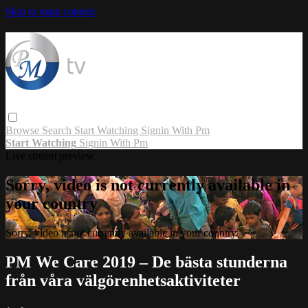
Skip to main content
Browse
Search
Start Watching
Signin With Pm
Start Watching
Signin With Pm
Live stream preview
Sorry, video is not currently available in
your country
Sorry, video is not currently available in your country
PM We Care 2019 – De bästa stunderna
från våra välgörenhetsaktiviteter