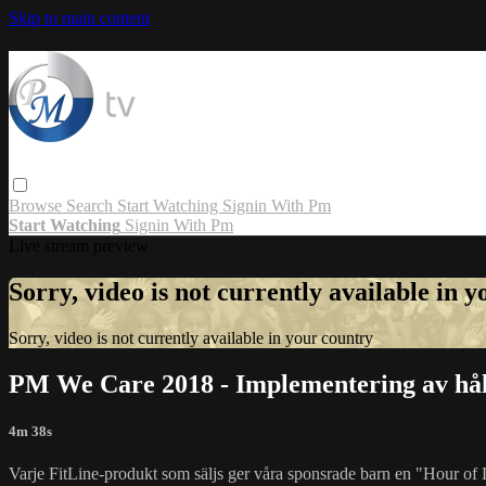
Skip to main content
Browse
Search
Start Watching
Signin With Pm
Start Watching
Signin With Pm
Live stream preview
Sorry, video is not currently available in 
Sorry, video is not currently available in your country
PM We Care 2018 - Implementering av håll
4m 38s
Varje FitLine-produkt som säljs ger våra sponsrade barn en "Hour of Li