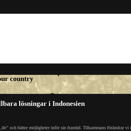
your country
bara lösningar i Indonesien
fe" och bättre möjligheter inför sin framtid. Tillsammans förändrar vi in