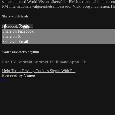
samarbete med World Vision säkerställer PM-International implementerin
PM-Internationals välgörenhetsambassadör Vicki Sorg Indonesien. Hon
Share with friends
Facebook
X
Email
Share on Facebook
Share on X
Share via Email
Watch anywhere, anytime
Fire TV
Android
Android TV
iPhone
Apple TV
Help
Terms
Privacy
Cookies
Signin With Pm
Powered by Vimeo
×