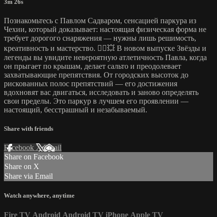
3m 26s
Познакомьтесь с Павлом Садваром, сенсацией паркура из
Чехии, который доказывает: настоящая физическая форма не
требует дорогого снаряжения — нужны лишь решимость,
креативность и мастерство. 🏃‍♂️💥 В новом выпуске Звёзды и
легенды вы увидите невероятную атлетичность Павла, когда
он прыгает по крышам, делает сальто и преодолевает
захватывающие препятствия. От городских высоток до
рискованных полос препятствий — его достижения
вдохновят вас двигаться, исследовать и заново определять
свои пределы. Это паркур в лучшем его проявлении —
настоящий, бесстрашный и незабываемый.
Share with friends
Facebook
X
Email
Share on Facebook
Share on X
Share via Email
Watch anywhere, anytime
Fire TV
Android
Android TV
iPhone
Apple TV