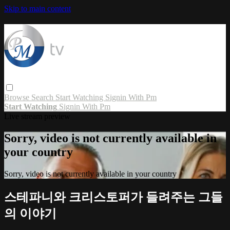
Skip to main content
Browse
Search
Start Watching
Signin With Pm
Start Watching
Signin With Pm
Live stream preview
Sorry, video is not currently available in
your country
Sorry, video is not currently available in your country
스테파니와 크리스토퍼가 들려주는 그들
의 이야기