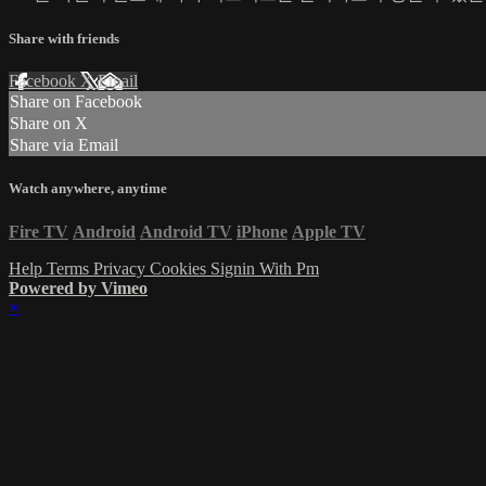
Share with friends
Facebook
X
Email
Share on Facebook
Share on X
Share via Email
Watch anywhere, anytime
Fire TV
Android
Android TV
iPhone
Apple TV
Help
Terms
Privacy
Cookies
Signin With Pm
Powered by Vimeo
×