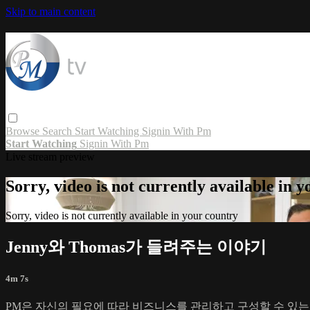
Skip to main content
Browse
Search
Start Watching
Signin With Pm
Start Watching
Signin With Pm
Live stream preview
Sorry, video is not currently available in 
Sorry, video is not currently available in your country
Jenny와 Thomas가 들려주는 이야기
4m 7s
PM은 자신의 필요에 따라 비즈니스를 관리하고 구성할 수 있는 기