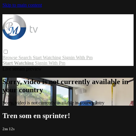
Skip to main content
Browse
Search
Start Watching
Signin With Pm
Start Watching
Signin With Pm
Live stream preview
Sorry, video is not currently available in
your country
Sorry, video is not currently available in your country
Tren som en sprinter!
2m 12s