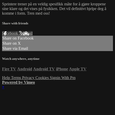
Sprintere trener på en veldig spesifikk måte for å gjøre kroppene
sine klare og det vises på fysikken. Det vil definitivt hjelpe deg å
komme i form. Tren med oss!
Share with friends
Facebook
X
Email
Share on Facebook
Share on X
Share via Email
Watch anywhere, anytime
Fire TV
Android
Android TV
iPhone
Apple TV
Help
Terms
Privacy
Cookies
Signin With Pm
Powered by Vimeo
×