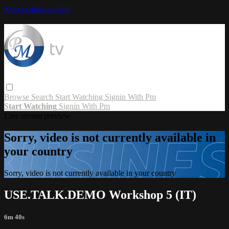
Skip to main content
Browse
Search
Start Watching
Signin With Pm
Start Watching
Signin With Pm
Live stream preview
Sorry, video is not currently available in
your country
Sorry, video is not currently available in your country
USE.TALK.DEMO Workshop 5 (IT)
6m 40s