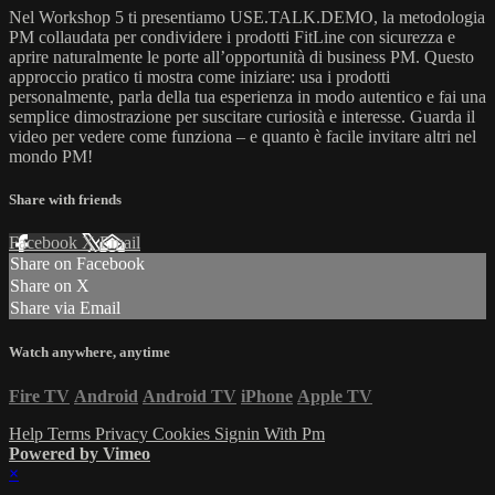
Nel Workshop 5 ti presentiamo USE.TALK.DEMO, la metodologia
PM collaudata per condividere i prodotti FitLine con sicurezza e
aprire naturalmente le porte all’opportunità di business PM. Questo
approccio pratico ti mostra come iniziare: usa i prodotti
personalmente, parla della tua esperienza in modo autentico e fai una
semplice dimostrazione per suscitare curiosità e interesse. Guarda il
video per vedere come funziona – e quanto è facile invitare altri nel
mondo PM!
Share with friends
Facebook
X
Email
Share on Facebook
Share on X
Share via Email
Watch anywhere, anytime
Fire TV
Android
Android TV
iPhone
Apple TV
Help
Terms
Privacy
Cookies
Signin With Pm
Powered by Vimeo
×