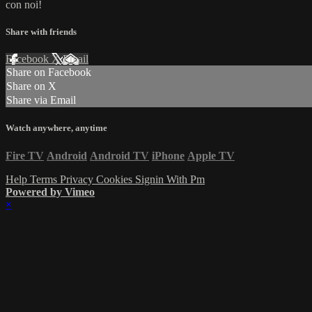
con noi!
Share with friends
Facebook
X
Email
Share on Facebook
Share on X
Share via Email
Watch anywhere, anytime
Fire TV
Android
Android TV
iPhone
Apple TV
Help
Terms
Privacy
Cookies
Signin With Pm
Powered by Vimeo
×