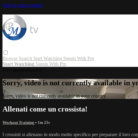
Skip to main content
Browse
Search
Start Watching
Signin With Pm
Start Watching
Signin With Pm
Live stream preview
Sorry, video is not currently available in 
Sorry, video is not currently available in your country
Allenati come un crossista!
Workout Training
• 1m 25s
I crossisti si allenano in modo molto specifico per preparare il loro co