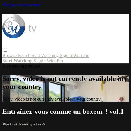
Skip to main content
Browse
Search
Start Watching
Signin With Pm
Start Watching
Signin With Pm
Live stream preview
Sorry, video is not currently available in
your country
Sorry, video is not currently available in your country
Entraînez-vous comme un boxeur ! vol.1
Workout Training
• 1m 2s