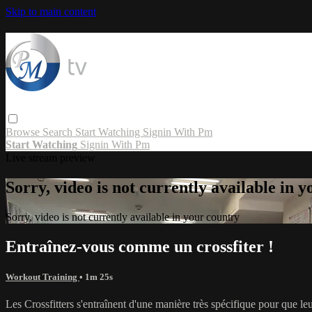
Skip to main content
Browse
Search
Start Watching
Signin With Pm
Start Watching
Signin With Pm
Live stream preview
Sorry, video is not currently available in 
Sorry, video is not currently available in your country
Entraînez-vous comme un crossfiter !
Workout Training
• 1m 25s
Les Crossfitters s'entraînent d'une manière très spécifique pour que leu