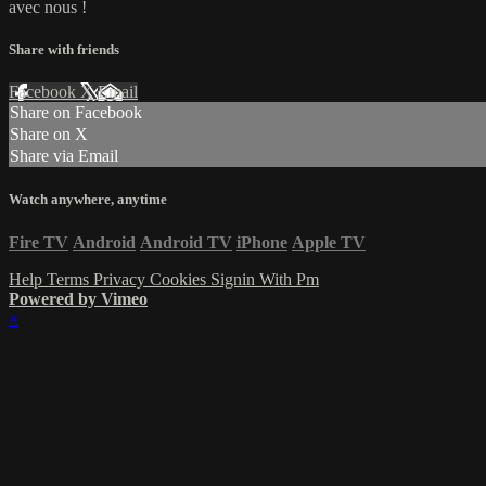
avec nous !
Share with friends
Facebook
X
Email
Share on Facebook
Share on X
Share via Email
Watch anywhere, anytime
Fire TV
Android
Android TV
iPhone
Apple TV
Help
Terms
Privacy
Cookies
Signin With Pm
Powered by Vimeo
×