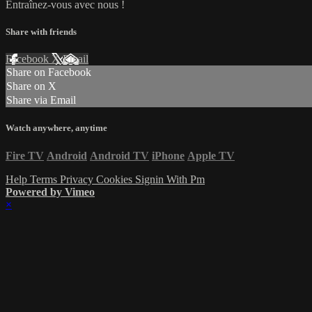
Entraînez-vous avec nous !
Share with friends
Facebook
X
Email
Share on Facebook
Share on X
Share via Email
Watch anywhere, anytime
Fire TV
Android
Android TV
iPhone
Apple TV
Help
Terms
Privacy
Cookies
Signin With Pm
Powered by Vimeo
×