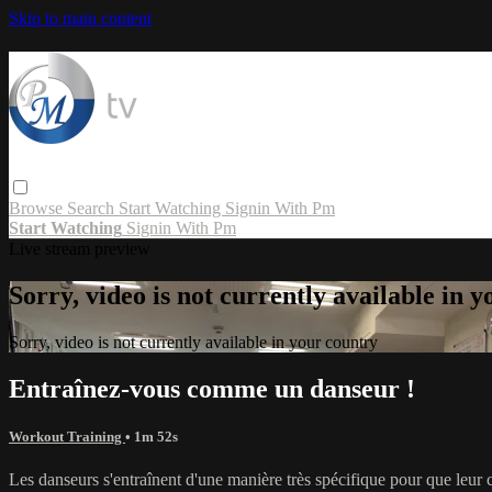
Skip to main content
Browse
Search
Start Watching
Signin With Pm
Start Watching
Signin With Pm
Live stream preview
Sorry, video is not currently available in 
Sorry, video is not currently available in your country
Entraînez-vous comme un danseur !
Workout Training
• 1m 52s
Les danseurs s'entraînent d'une manière très spécifique pour que leur c