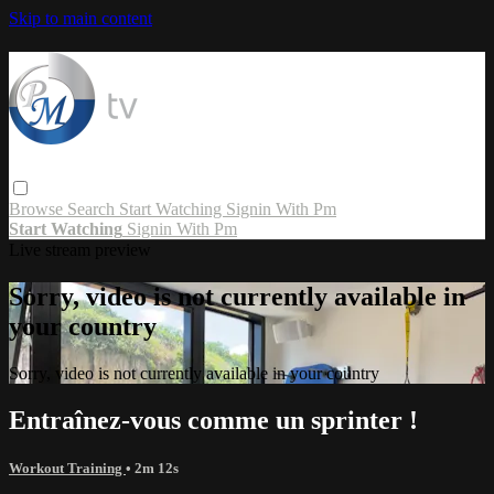
Skip to main content
Browse
Search
Start Watching
Signin With Pm
Start Watching
Signin With Pm
Live stream preview
Sorry, video is not currently available in
your country
Sorry, video is not currently available in your country
Entraînez-vous comme un sprinter !
Workout Training
• 2m 12s