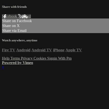
Share with friends
Facebook
X
Email
Share on Facebook
Share on X
Share via Email
Watch anywhere, anytime
Fire TV
Android
Android TV
iPhone
Apple TV
Help
Terms
Privacy
Cookies
Signin With Pm
Powered by Vimeo
×