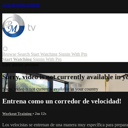
Skip to main content
Browse
Search
Start Watching
Signin With Pm
Start Watching
Signin With Pm
Live stream preview
Sorry, video is not currently available in 
Sorry, video is not currently available in your country
Entrena como un corredor de velocidad!
Workout Training
• 2m 12s
Los velocistas se entrenan de una manera muy específica para preparar 