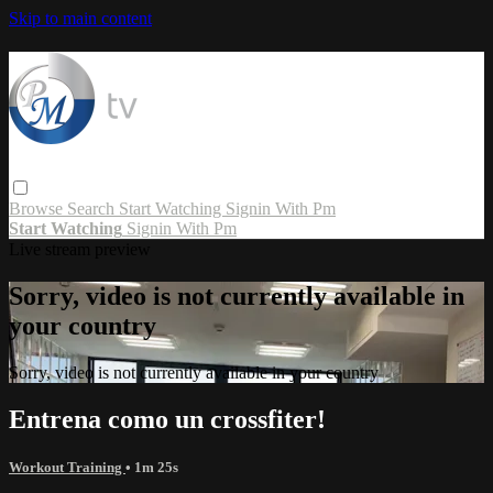
Skip to main content
Browse
Search
Start Watching
Signin With Pm
Start Watching
Signin With Pm
Live stream preview
Sorry, video is not currently available in
your country
Sorry, video is not currently available in your country
Entrena como un crossfiter!
Workout Training
• 1m 25s