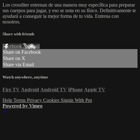
Los crossfiter entrenan de una manera muy específica para preparar
sus cuerpos para jugar, y eso se nota en su físico. Definitivamente te
ayudará a conseguir la mejor forma de tu vida. Entrena con
nosotros.
Share with friends
Facebook
X
Email
Share on Facebook
Share on X
Share via Email
Watch anywhere, anytime
Fire TV
Android
Android TV
iPhone
Apple TV
Help
Terms
Privacy
Cookies
Signin With Pm
Powered by Vimeo
×