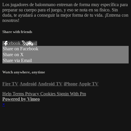
Los jugadores de balonmano entrenan de forma muy específica para
preparar su cuerpo para el juego, y eso se nota en su físico. Sin
duda, te ayudará a conseguir la mejor forma de tu vida. ¡Entrena con
nosotros!
Share with friends
Facebook
X
Email
Share on Facebook
Share on X
Share via Email
Watch anywhere, anytime
Fire TV
Android
Android TV
iPhone
Apple TV
Help
Terms
Privacy
Cookies
Signin With Pm
Powered by Vimeo
×