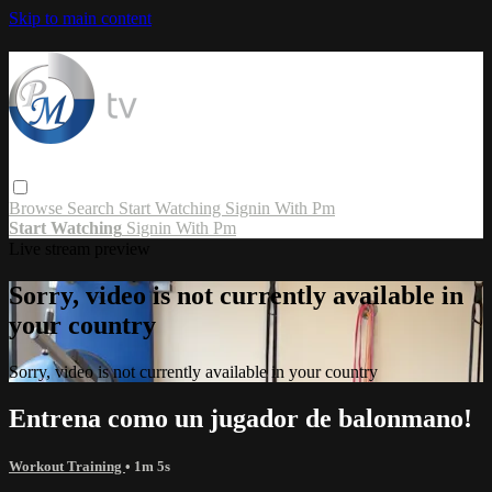
Skip to main content
Browse
Search
Start Watching
Signin With Pm
Start Watching
Signin With Pm
Live stream preview
Sorry, video is not currently available in
your country
Sorry, video is not currently available in your country
Entrena como un jugador de balonmano!
Workout Training
• 1m 5s