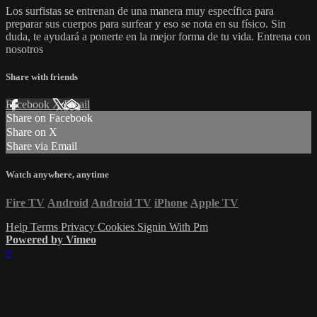
Los surfistas se entrenan de una manera muy específica para
preparar sus cuerpos para surfear y eso se nota en su físico. Sin
duda, te ayudará a ponerte en la mejor forma de tu vida. Entrena con
nosotros
Share with friends
Facebook
X
Email
Share on Facebook
Share on X
Share via Email
Watch anywhere, anytime
Fire TV
Android
Android TV
iPhone
Apple TV
Help
Terms
Privacy
Cookies
Signin With Pm
Powered by Vimeo
×