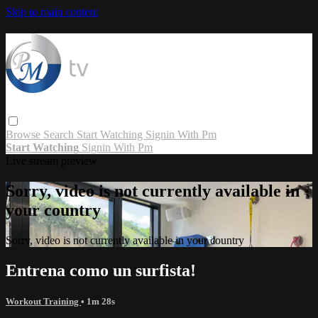
Skip to main content
Browse
Search
Start Watching
Signin With Pm
Start Watching
Signin With Pm
Live stream preview
Sorry, video is not currently available in
your country
Sorry, video is not currently available in your country
Entrena como un surfista!
Workout Training
• 1m 28s