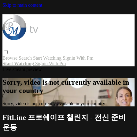
Skip to main content
Browse
Search
Start Watching
Signin With Pm
Start Watching
Signin With Pm
Live stream preview
Sorry, video is not currently available in
your country
Sorry, video is not currently available in your country
FitLine 프로쉐이프 챌린지 - 전신 준비
운동