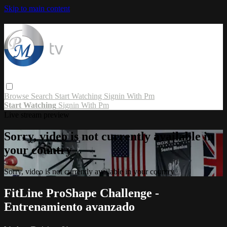
Skip to main content
Browse
Search
Start Watching
Signin With Pm
Start Watching
Signin With Pm
Live stream preview
Sorry, video is not currently available in
your country
Sorry, video is not currently available in your country
FitLine ProShape Challenge -
Entrenamiento avanzado