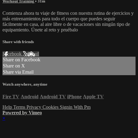
Workout Training
• 31m
Comienza ahora tu viaje de fitness con nuestra rutina de ejercicios y
más entrenamientos para todo el cuerpo que puedes seguir
fácilmente en casa, al aire libre o de vacaciones sin ningún tipo de
equipamiento. Únete al reto y pruébalo
Share with friends
Facebook
X
Email
Share on Facebook
Share on X
Share via Email
Watch anywhere, anytime
Fire TV
Android
Android TV
iPhone
Apple TV
Help
Terms
Privacy
Cookies
Signin With Pm
Powered by Vimeo
×