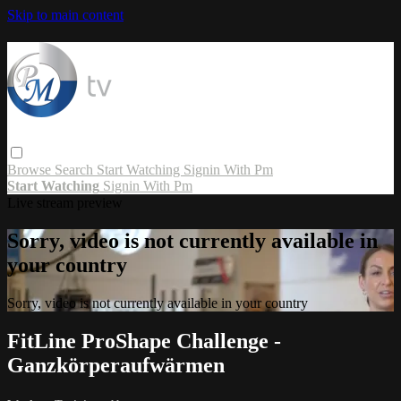
Skip to main content
Browse
Search
Start Watching
Signin With Pm
Start Watching
Signin With Pm
Live stream preview
Sorry, video is not currently available in
your country
Sorry, video is not currently available in your country
FitLine ProShape Challenge -
Ganzkörperaufwärmen