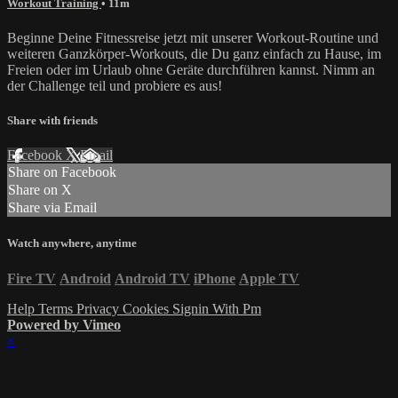
Workout Training
• 11m
Beginne Deine Fitnessreise jetzt mit unserer Workout-Routine und
weiteren Ganzkörper-Workouts, die Du ganz einfach zu Hause, im
Freien oder im Urlaub ohne Geräte durchführen kannst. Nimm an
der Challenge teil und probiere es aus!
Share with friends
Facebook
X
Email
Share on Facebook
Share on X
Share via Email
Watch anywhere, anytime
Fire TV
Android
Android TV
iPhone
Apple TV
Help
Terms
Privacy
Cookies
Signin With Pm
Powered by Vimeo
×