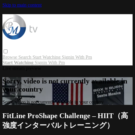
Skip to main content
Browse
Search
Start Watching
Signin With Pm
Start Watching
Signin With Pm
Live stream preview
Sorry, video is not currently available in
your country
Sorry, video is not currently available in your country
FitLine ProShape Challenge – HIIT（高
強度インターバルトレーニング）