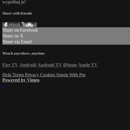
wypróbuj je!
Share with friends
Facebook
X
Email
Share on Facebook
Share on X
Share via Email
Watch anywhere, anytime
Fire TV
Android
Android TV
iPhone
Apple TV
Help
Terms
Privacy
Cookies
Signin With Pm
Powered by Vimeo
×