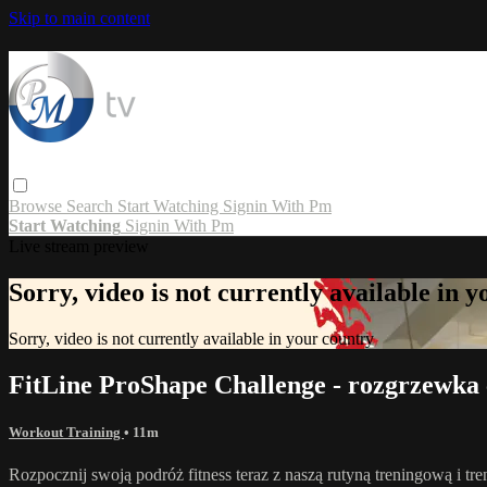
Skip to main content
Browse
Search
Start Watching
Signin With Pm
Start Watching
Signin With Pm
Live stream preview
Sorry, video is not currently available in 
Sorry, video is not currently available in your country
FitLine ProShape Challenge - rozgrzewka 
Workout Training
• 11m
Rozpocznij swoją podróż fitness teraz z naszą rutyną treningową i 