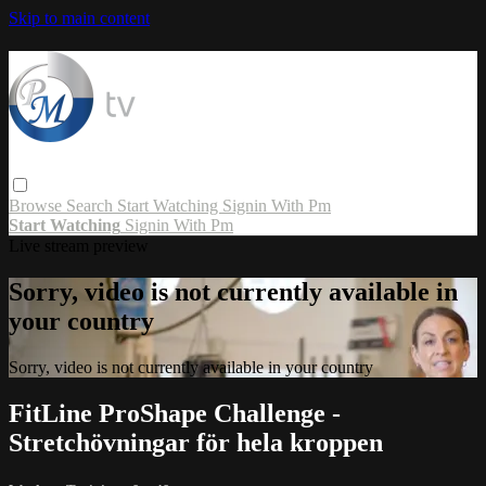
Skip to main content
Browse
Search
Start Watching
Signin With Pm
Start Watching
Signin With Pm
Live stream preview
Sorry, video is not currently available in
your country
Sorry, video is not currently available in your country
FitLine ProShape Challenge -
Stretchövningar för hela kroppen