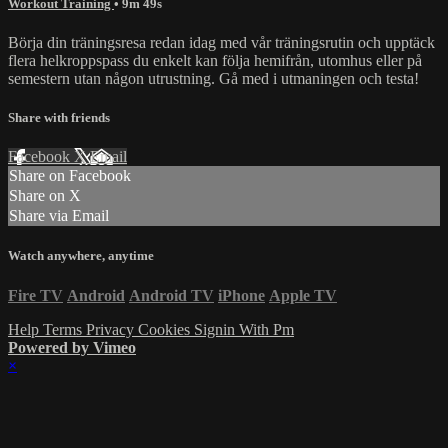
Workout Training
• 9m 49s
Börja din träningsresa redan idag med vår träningsrutin och upptäck
flera helkroppspass du enkelt kan följa hemifrån, utomhus eller på
semestern utan någon utrustning. Gå med i utmaningen och testa!
Share with friends
Facebook
X
Email
Share on Facebook
Share on X
Share via Email
Watch anywhere, anytime
Fire TV
Android
Android TV
iPhone
Apple TV
Help
Terms
Privacy
Cookies
Signin With Pm
Powered by Vimeo
×