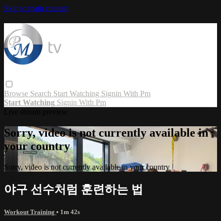
Skip to main content
Browse
Search
Start Watching
Signin With Pm
Start Watching
Signin With Pm
Live stream preview
Sorry, video is not currently available in
your country
Sorry, video is not currently available in your country
야구 선수처럼 훈련하는 법
Workout Training
• 1m 42s