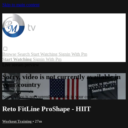
Skip to main content
Browse
Search
Start Watching
Signin With Pm
Start Watching
Signin With Pm
Live stream preview
Sorry, video is not currently available in
your country
Sorry, video is not currently available in your country
Reto FitLine ProShape - HIIT
Workout Training
• 27m