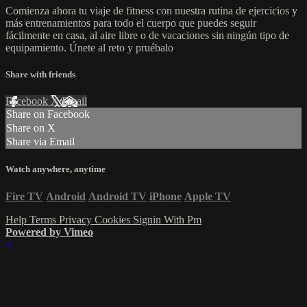
Comienza ahora tu viaje de fitness con nuestra rutina de ejercicios y
más entrenamientos para todo el cuerpo que puedes seguir
fácilmente en casa, al aire libre o de vacaciones sin ningún tipo de
equipamiento. Únete al reto y pruébalo
Share with friends
Facebook
X
Email
Share on Facebook
Share on X
Share via Email
Watch anywhere, anytime
Fire TV
Android
Android TV
iPhone
Apple TV
Help
Terms
Privacy
Cookies
Signin With Pm
Powered by Vimeo
×