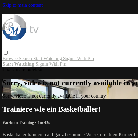
Skip to main content
Browse
Search
Start Watching
Signin With Pm
Start Watching
Signin With Pm
Live stream preview
Sorry, video is not currently available in 
Sorry, video is not currently available in your country
Trainiere wie ein Basketballer!
Workout Training
• 1m 42s
Basketballer trainieren auf ganz bestimmte Weise, um ihren Körper fi