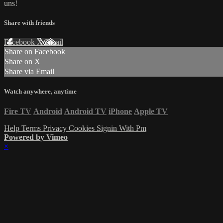
uns!
Share with friends
Facebook
X
Email
Share on Facebook
Share on X
Share via Email
Watch anywhere, anytime
Fire TV
Android
Android TV
iPhone
Apple TV
Help
Terms
Privacy
Cookies
Signin With Pm
Powered by Vimeo
×