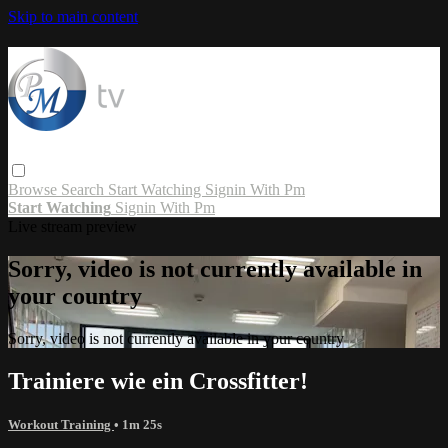
Skip to main content
Browse
Search
Start Watching
Signin With Pm
Start Watching
Signin With Pm
Live stream preview
Sorry, video is not currently available in
your country
Sorry, video is not currently available in your country
Trainiere wie ein Crossfitter!
Workout Training
• 1m 25s