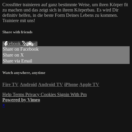
Crossfitter trainieren auf ganz bestimmte Weise, um ihren Körper fit
zu machen und das zeigt sich in ihrem Körperbau. Es wird Dir
definitiv helfen, in die beste Form Deines Lebens zu kommen.
Trainiere mit uns!
Share with friends
Facebook
X
Email
Share on Facebook
Share on X
Share via Email
Watch anywhere, anytime
Fire TV
Android
Android TV
iPhone
Apple TV
Help
Terms
Privacy
Cookies
Signin With Pm
Powered by Vimeo
×