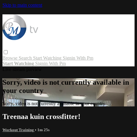
Skip to main content
Browse
Search
Start Watching
Signin With Pm
Start Watching
Signin With Pm
Live stream preview
Sorry, video is not currently available in
your country
Sorry, video is not currently available in your country
Treenaa kuin crossfitter!
Workout Training
• 1m 25s