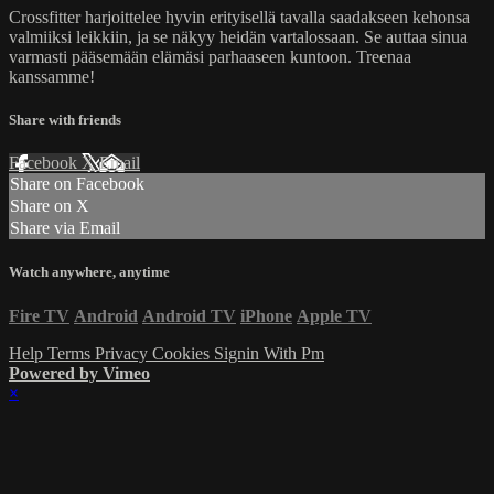
Crossfitter harjoittelee hyvin erityisellä tavalla saadakseen kehonsa
valmiiksi leikkiin, ja se näkyy heidän vartalossaan. Se auttaa sinua
varmasti pääsemään elämäsi parhaaseen kuntoon. Treenaa
kanssamme!
Share with friends
Facebook
X
Email
Share on Facebook
Share on X
Share via Email
Watch anywhere, anytime
Fire TV
Android
Android TV
iPhone
Apple TV
Help
Terms
Privacy
Cookies
Signin With Pm
Powered by Vimeo
×