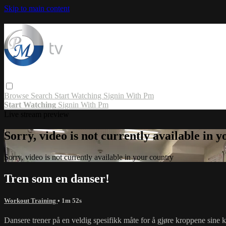
Skip to main content
Browse
Search
Start Watching
Signin With Pm
Start Watching
Signin With Pm
Live stream preview
Sorry, video is not currently available in 
Sorry, video is not currently available in your country
Tren som en danser!
Workout Training
• 1m 52s
Dansere trener på en veldig spesifikk måte for å gjøre kroppene sine k