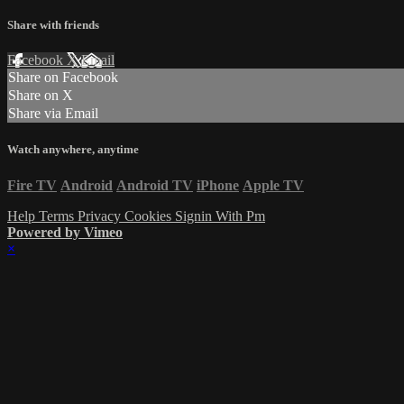
Share with friends
Facebook
X
Email
Share on Facebook
Share on X
Share via Email
Watch anywhere, anytime
Fire TV
Android
Android TV
iPhone
Apple TV
Help
Terms
Privacy
Cookies
Signin With Pm
Powered by Vimeo
×