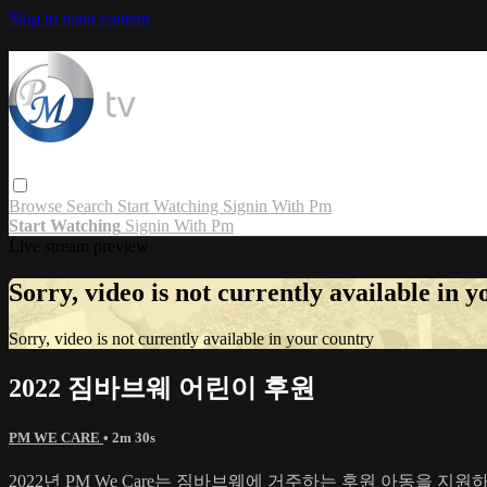
Skip to main content
Browse
Search
Start Watching
Signin With Pm
Start Watching
Signin With Pm
Live stream preview
Sorry, video is not currently available in 
Sorry, video is not currently available in your country
2022 짐바브웨 어린이 후원
PM WE CARE
• 2m 30s
2022년 PM We Care는 짐바브웨에 거주하는 후원 아동을