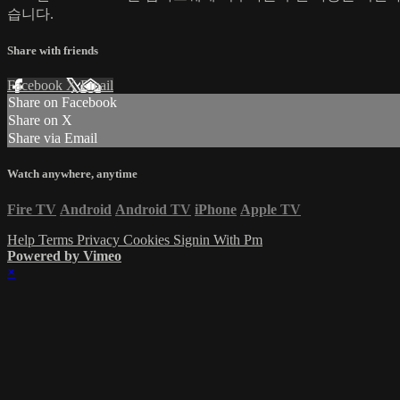
습니다.
Share with friends
Facebook
X
Email
Share on Facebook
Share on X
Share via Email
Watch anywhere, anytime
Fire TV
Android
Android TV
iPhone
Apple TV
Help
Terms
Privacy
Cookies
Signin With Pm
Powered by Vimeo
×