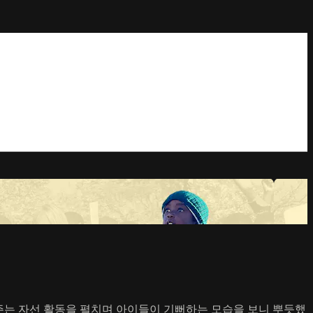
실어주는 자선 활동을 펼치며 아이들이 기뻐하는 모습을 보니 뿌듯했