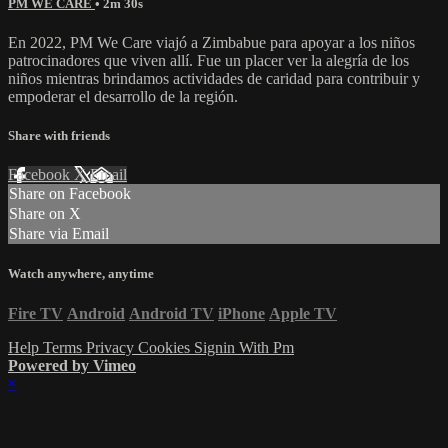
PM WE CARE
• 2m 30s
En 2022, PM We Care viajó a Zimbabue para apoyar a los niños
patrocinadores que viven allí. Fue un placer ver la alegría de los
niños mientras brindamos actividades de caridad para contribuir y
empoderar el desarrollo de la región.
Share with friends
Facebook
X
Email
Share on Facebook
Share on X
Share via Email
Watch anywhere, anytime
Fire TV
Android
Android TV
iPhone
Apple TV
Help
Terms
Privacy
Cookies
Signin With Pm
Powered by Vimeo
×