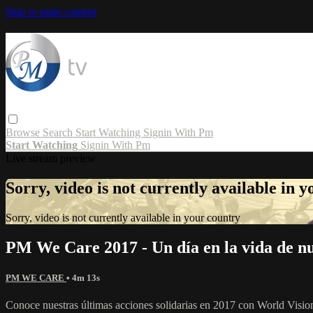
Skip to main content
Browse
Search
Start Watching
Signin With Pm
Start Watching
Signin With Pm
Live stream preview
Sorry, video is not currently available in 
Sorry, video is not currently available in your country
PM We Care 2017 - Un día en la vida de n
PM WE CARE
• 4m 13s
Conoce nuestras últimas acciones solidarias en 2017 con World Vision.