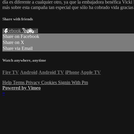
día es diferente a cualquier otro, ya que la embajadora benéfica Vick
más sobre esta campaña tan especial que sólo ha cobrado vida gracias 
Share with friends
Facebook
X
Email
Share on Facebook
Share on X
Share via Email
Watch anywhere, anytime
Fire TV
Android
Android TV
iPhone
Apple TV
Help
Terms
Privacy
Cookies
Signin With Pm
Powered by Vimeo
×