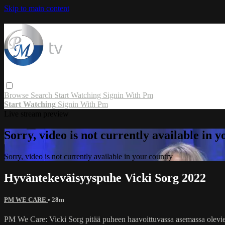
Skip to main content
Browse
Search
Start Watching
Signin With Pm
Start Watching
Signin With Pm
Live stream preview
Sorry, video is not currently available in 
Sorry, video is not currently available in your country
Hyväntekeväisyyspuhe Vicki Sorg 2022
PM WE CARE
• 28m
PM We Care: Vicki Sorg pitää puheen haavoittuvassa asemassa olevien