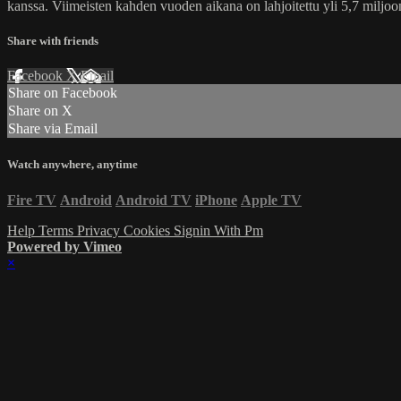
kanssa. Viimeisten kahden vuoden aikana on lahjoitettu yli 5,7 miljoon
Share with friends
Facebook
X
Email
Share on Facebook
Share on X
Share via Email
Watch anywhere, anytime
Fire TV
Android
Android TV
iPhone
Apple TV
Help
Terms
Privacy
Cookies
Signin With Pm
Powered by Vimeo
×