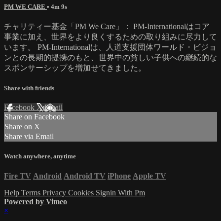
PM WE CARE
• 4m 9s
チャリティー基金「PM We Care」： PM-Internationalはコア
事業に加え、世界をより良くするための取り組みに尽力して
います。 PM-Internationalは、人道支援団体ワールド・ビジョ
ンとの長期的提携のもと、世界中の貧しい子供への継続的な
スポンサーシップを増加せてきました。
Share with friends
Facebook
X
Email
Share on Facebook
Share on X
Share via Email
Watch anywhere, anytime
Fire TV
Android
Android TV
iPhone
Apple TV
Help
Terms
Privacy
Cookies
Signin With Pm
Powered by Vimeo
×