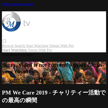
Skip to main content
Browse
Search
Start Watching
Signin With Pm
Start Watching
Signin With Pm
Live stream preview
Sorry, video is not currently available in
your country
Sorry, video is not currently available in your country
PM We Care 2019 - チャリティー活動で
の最高の瞬間