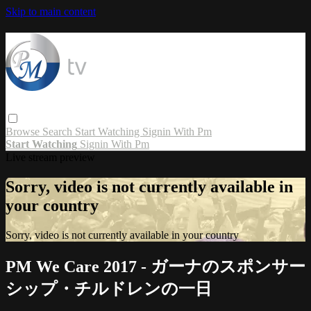
Skip to main content
Browse
Search
Start Watching
Signin With Pm
Start Watching
Signin With Pm
Live stream preview
Sorry, video is not currently available in
your country
Sorry, video is not currently available in your country
PM We Care 2017 - ガーナのスポンサー
シップ・チルドレンの一日