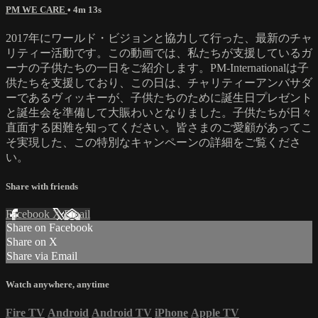
PM WE CARE
• 4m 13s
2017年にワールド・ビジョンと協力して行った、最新のチャ
リティー活動です。この動画では、私たちが支援しているガ
ーナの子供たちの一日をご紹介します。PM-Internationalは子
供たちを支援しており、この日は、チャリティーアンバサダ
ーであるヴィッキーが、子供たちのために誕生日プレゼント
と誕生会を準備して大賑わいとなりました。子供たちが日々
直面する困難を知ってください。皆さまのご愛顧があってこ
そ実現した、この特別なキャンペーンの詳細をご覧くださ
い。
Share with friends
Facebook
X
Email
Share on Facebook
Share on X
Share via Email
Watch anywhere, anytime
Fire TV
Android
Android TV
iPhone
Apple TV