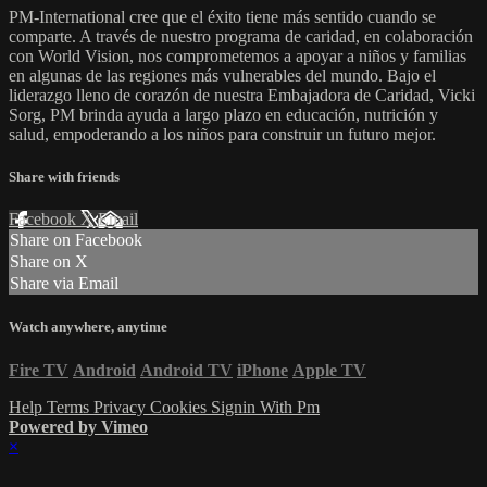
PM-International cree que el éxito tiene más sentido cuando se
comparte. A través de nuestro programa de caridad, en colaboración
con World Vision, nos comprometemos a apoyar a niños y familias
en algunas de las regiones más vulnerables del mundo. Bajo el
liderazgo lleno de corazón de nuestra Embajadora de Caridad, Vicki
Sorg, PM brinda ayuda a largo plazo en educación, nutrición y
salud, empoderando a los niños para construir un futuro mejor.
Share with friends
Facebook
X
Email
Share on Facebook
Share on X
Share via Email
Watch anywhere, anytime
Fire TV
Android
Android TV
iPhone
Apple TV
Help
Terms
Privacy
Cookies
Signin With Pm
Powered by Vimeo
×