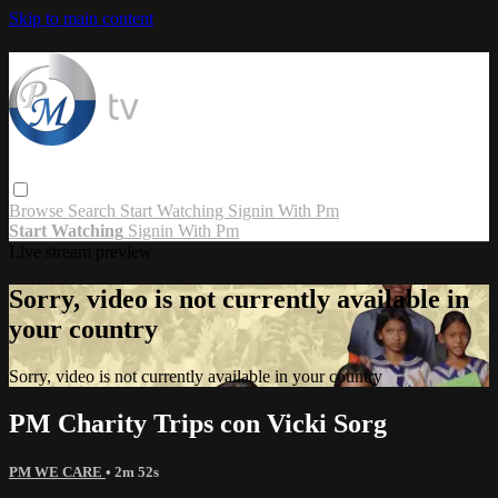
Skip to main content
Browse
Search
Start Watching
Signin With Pm
Start Watching
Signin With Pm
Live stream preview
Sorry, video is not currently available in
your country
Sorry, video is not currently available in your country
PM Charity Trips con Vicki Sorg
PM WE CARE
• 2m 52s