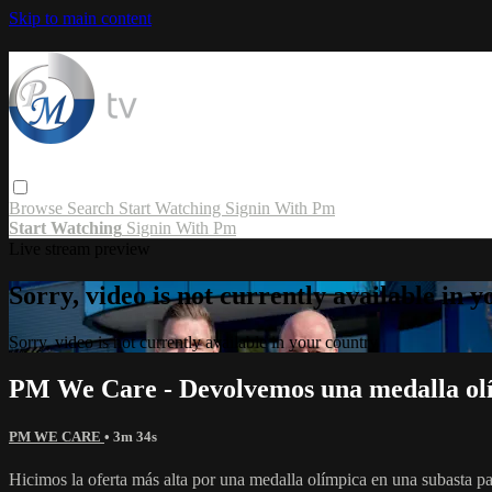
Skip to main content
Browse
Search
Start Watching
Signin With Pm
Start Watching
Signin With Pm
Live stream preview
Sorry, video is not currently available in 
Sorry, video is not currently available in your country
PM We Care - Devolvemos una medalla olí
PM WE CARE
• 3m 34s
Hicimos la oferta más alta por una medalla olímpica en una subasta p