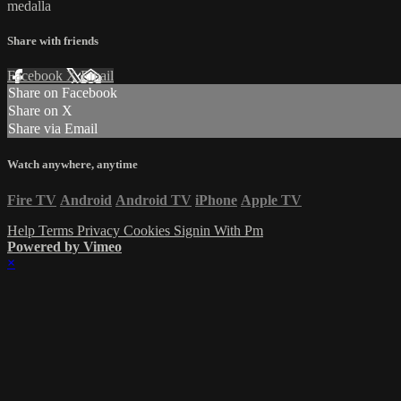
medalla
Share with friends
Facebook
X
Email
Share on Facebook
Share on X
Share via Email
Watch anywhere, anytime
Fire TV
Android
Android TV
iPhone
Apple TV
Help
Terms
Privacy
Cookies
Signin With Pm
Powered by Vimeo
×